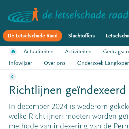
De Letselschade Raad
Slachtoffers
Letselsch
Actualiteiten
Activiteiten
Gedragsco
Infowijzer
Over ons
Onderzoek Langlopen
Richtlijnen geïndexeerd
In december 2024 is wederom gekeke
welke Richtlijnen moeten worden ge
methode van indexering van de Per