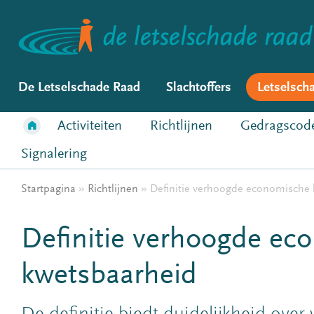
De Letselschade Raad
Slachtoffers
Letselsch
Activiteiten
Richtlijnen
Gedragscod
Signalering
Startpagina
»
Richtlijnen
»
Definitie verhoogde economische 
Definitie verhoogde ec
kwetsbaarheid