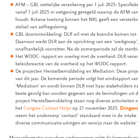
AFM – GBL wettelijke verankering per 1 juli 2025: Specifie
vanaf 1 juli 2025 in wetgeving geregeld waarop de AFM vanu
houdt. Actieve toetsing binnen het NKL geeft een versterk
stelsel van zelfregulering.
GBL doorontwikkeling: DLR wil met de branche komen tot
Daarvoor werkt DLR aan de oprichting van een ‘werkgroep’,
onafhankelijk voorzitter. Na de zomerperiode zal de start
Het WODC- rapport en overleg met de overheid: DLR verw
beleidsreactie van de overheid op het WODC-rapport.
De projecten Herstelbemiddeling en Mediation: Deze proje
van dit jaar. De komende periode volgt het eindrapport va
‘Mediation’ en wordt binnen DLR met haar stakeholders n
beste gevolg kan worden gegeven aan de bevindingen uit d
project Herstelbemiddeling staan nog diverse activiteiten
het
Congres Contact Helpt
op 21 november 2025.
Dringend
neem het onderwerp ‘contact’ standaard mee in de intake m
diverse communicatie-uitingen en verwijs naar de website 