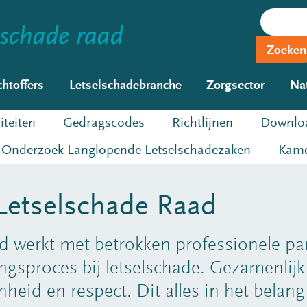
Zoeken
chtoffers
Letselschadebranche
Zorgsector
Na
iteiten
Gedragscodes
Richtlijnen
Downloa
Onderzoek Langlopende Letselschadezaken
Kame
 Letselschade Raad
 werkt met betrokken professionele par
ngsproces bij letselschade. Gezamenlijk 
heid en respect. Dit alles in het bela