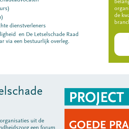
lschadeadvocaten
belan
urs)
organ
de kwa
n)
branc
hte dienstverleners
eiligheid en De Letselschade Raad
r via een bestuurlijk overleg.
elschade
organisaties uit de
ondheidszorg een forum