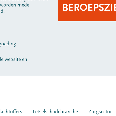
en worden mede
id.
rgoeding
de website en
lachtoffers
Letselschadebranche
Zorgsector