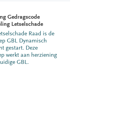
ing Gedragscode
ling Letselschade
etselschade Raad is de
ep GBL Dynamisch
t gestart. Deze
p werkt aan herziening
huidige GBL.