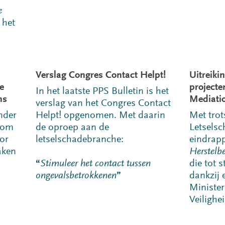
e
 het
Verslag Congres Contact Helpt!
Uitreiki
e
projecte
In het laatste PPS Bulletin is het
ns
Mediati
verslag van het Congres Contact
nder
Helpt! opgenomen. Met daarin
Met trot
com
de oproep aan de
Letsels
oor
letselschadebranche:
eindrapp
aken
Herstelb
“
Stimuleer het contact tussen
die tot 
ongevalsbetrokkenen
”
dankzij 
Minister
Veilighei