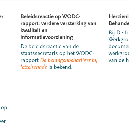
er
Beleidsreactie op WODC-
Herzien
rapport: verdere versterking van
Behande
kwaliteit en
Bij De L
informatievoorziening
Werkgro
De beleidsreactie van de
documen
staatssecretaris op het WODC-
werkgroe
rapport
De belangenbehartiger bij
van de 
letselschade
is bekend.
 op
ver