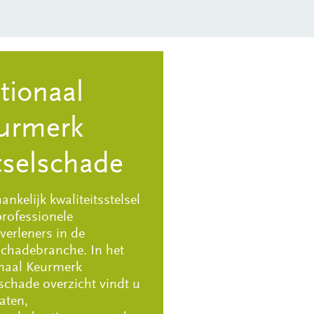
tionaal
urmerk
tselschade
nkelijk kwaliteitsstelsel
professionele
verleners in de
schadebranche. In het
naal Keurmerk
schade overzicht vindt u
aten,