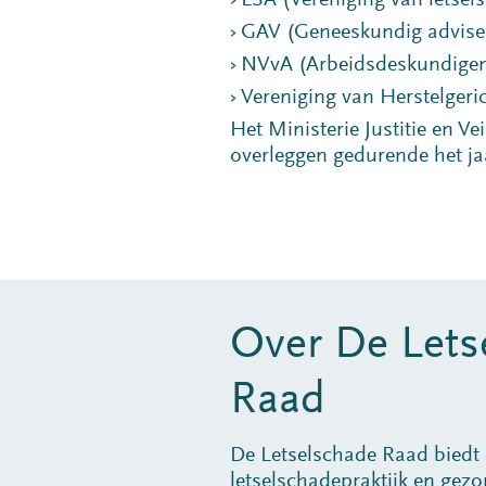
LSA (Vereniging van letse
GAV (Geneeskundig advise
NVvA (Arbeidsdeskundige
Vereniging van Herstelgeric
Het Ministerie Justitie en V
overleggen gedurende het jaa
Over De Lets
Raad
De Letselschade Raad biedt 
letselschadepraktijk en gez