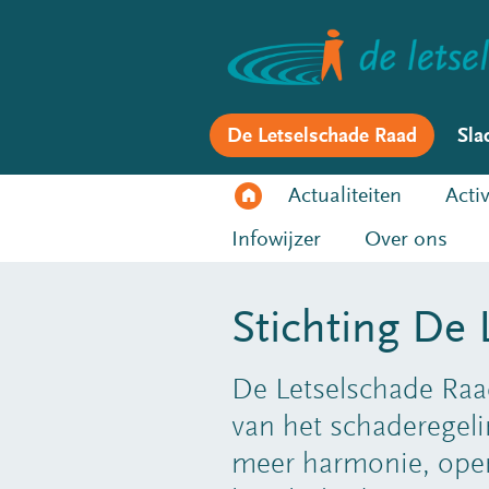
De Letselschade Raad
Sla
Actualiteiten
Activ
Infowijzer
Over ons
Stichting De
De Letselschade Raad
van het schaderegeli
meer harmonie, open