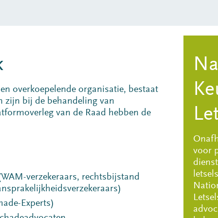
k
Na
Ke
 en overkoepelende organisatie, bestaat
en zijn bij de behandeling van
Le
latformoverleg van de Raad hebben de
Onafha
voor 
dienst
letsel
(WAM-verzekeraars, rechtsbijstand
Natio
nsprakelijkheidsverzekeraars)
Letsel
hade-Experts)
advoc