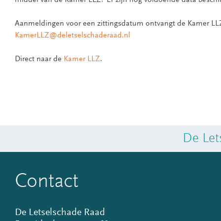
middel van de Kamer LLZ? Er zijn nog voldoende data beschi
Aanmeldingen voor een zittingsdatum ontvangt de Kamer LLZ
KamerLLZ@deletselschaderaad.nl
Direct naar de
Kamer LLZ
.
De Let
Contact
De Letselschade Raad