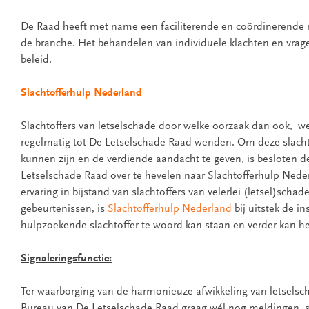
De Raad heeft met name een faciliterende en coördinerende r
de branche. Het behandelen van individuele klachten en vragen
beleid.
Slachtofferhulp Nederland
Slachtoffers van letselschade door welke oorzaak dan ook, w
regelmatig tot De Letselschade Raad wenden. Om deze slachto
kunnen zijn en de verdiende aandacht te geven, is besloten d
Letselschade Raad over te hevelen naar Slachtofferhulp Nede
ervaring in bijstand van slachtoffers van velerlei (letsel)sch
gebeurtenissen, is
Slachtofferhulp Nederland
bij uitstek de in
hulpzoekende slachtoffer te woord kan staan en verder kan h
Signaleringsfunctie:
Ter waarborging van de harmonieuze afwikkeling van letsels
Bureau van De Letselschade Raad graag wél nog meldingen, s