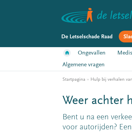
De Letselschade Raad
Sla
Ongevallen
Medis
Algemene vragen
Startpagina
»
Hulp bij verhalen va
Weer achter h
Bent u na een verke
voor autorijden? Een