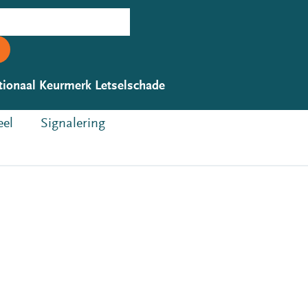
tionaal Keurmerk Letselschade
eel
Signalering