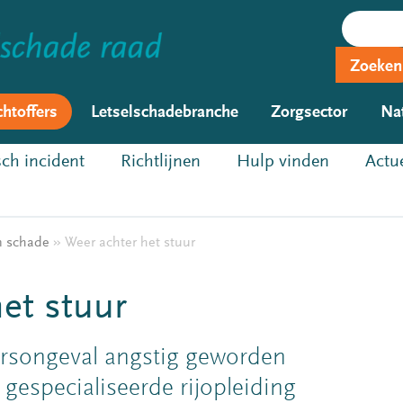
Zoeken
chtoffers
Letselschadebranche
Zorgsector
Na
ch incident
Richtlijnen
Hulp vinden
Actu
n schade
»
Weer achter het stuur
et stuur
ersongeval angstig geworden
 gespecialiseerde rijopleiding