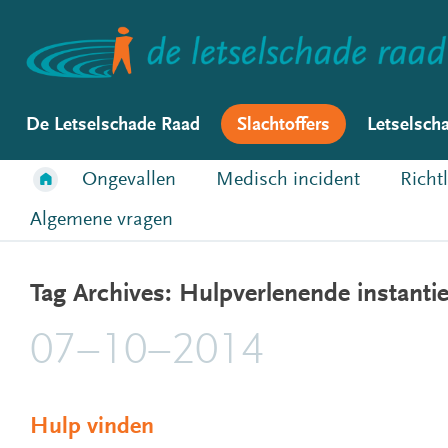
De Letselschade Raad
Slachtoffers
Letselsch
Ongevallen
Medisch incident
Richt
Algemene vragen
Tag Archives: Hulpverlenende instanti
07–10–2014
Hulp vinden