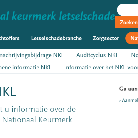
Zoeken
chtoffers
Letselschadebranche
Zorgsector
Na
Inschrijvingsbijdrage NKL
Auditcyclus NKL
No
ene informatie NKL
Informatie over het NKL voor
Ga aan
NKL
Aanme
 u informatie over de
 Nationaal Keurmerk