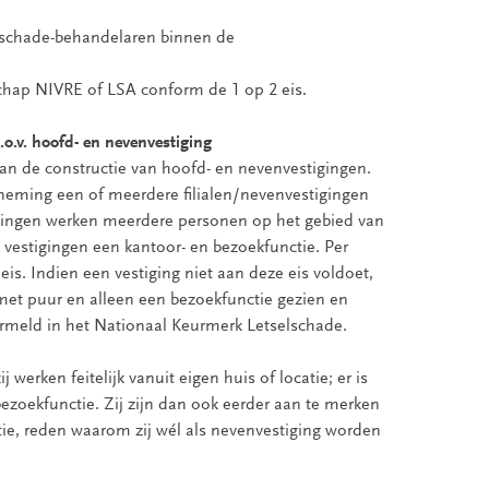
elschade-behandelaren binnen de
chap NIVRE of LSA conform de 1 op 2 eis.
.o.v. hoofd- en nevenvestiging
 van de constructie van hoofd- en nevenvestigingen.
rneming een of meerdere filialen/nevenvestigingen
igingen werken meerdere personen op het gebied van
vestigingen een kantoor- en bezoekfunctie. Per
eis. Indien een vestiging niet aan deze eis voldoet,
 met puur en alleen een bezoekfunctie gezien en
ermeld in het Nationaal Keurmerk Letselschade.
j werken feitelijk vanuit eigen huis of locatie; er is
ezoekfunctie. Zij zijn dan ook eerder aan te merken
ie, reden waarom zij wél als nevenvestiging worden