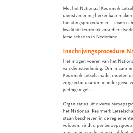
Met het Nationaal Keurmerk Letsel
dienstverlening herkenbaar maken v
toelatingsprocedure en – eisen is
kwaliteitskeurmerk voor dienstverl
letselschades in Nederland.
Inschrijvingsprocedure N
Het mogen voeren van het Nationaa
van dienstverlening. Om in aanme
Keurmerk Letselschade, moeten org
zorgsector daarom in ieder geval v
gedragsregels.
Organisaties uit diverse beroepsg
het Nationaal Keurmerk Letselscha
staan beschreven in de reglemente
voldoen, vindt u per beroepsgroep
aanvrager aan de criteria voldoet,