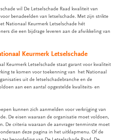
schade wil De Letselschade Raad kwaliteit van
oor benadeelden van letselschade. Met zijn strikte
 het Nationaal Keurmerk Letselschade hét
eners die een bijdrage leveren aan de afwikkeling van
ationaal Keurmerk Letselschade
l Keurmerk Letselschade staat garant voor kwaliteit
rking te komen voor toekenning van het Nationaal
anisaties uit de letselschadebranche en de
oldoen aan een aantal opgestelde kwaliteits- en
roepen kunnen zich aanmelden voor verkrijging van
de. De eisen waaraan de organisatie moet voldoen,
n. De criteria waaraan de aanvrager tenminste moet
 onderaan deze pagina in het uitklapmenu. Of de
 is ter beoordeling van De Letselschade Raad. De