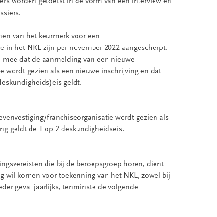
rs worden getoetst in de vorm van een interview en
ssiers.
nnen van het keurmerk voor een
ie in het NKL zijn per november 2022 aangescherpt.
h mee dat de aanmelding van een nieuwe
e wordt gezien als een nieuwe inschrijving en dat
deskundigheids)eis geldt.
envestiging/franchiseorganisatie wordt gezien als
ing geldt de 1 op 2 deskundigheidseis.
ingsvereisten die bij de beroepsgroep horen, dient
ng wil komen voor toekenning van het NKL, zowel bij
ieder geval jaarlijks, tenminste de volgende