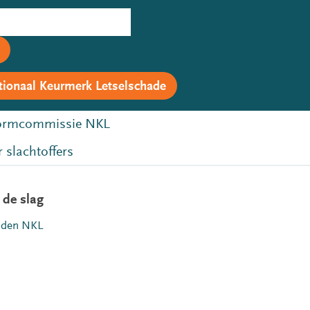
tionaal Keurmerk Letselschade
rmcommissie NKL
 slachtoffers
 de slag
lden NKL