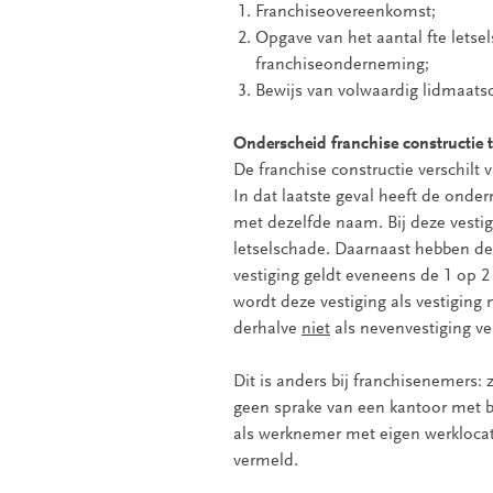
Franchiseovereenkomst;
Opgave van het aantal fte lets
franchiseonderneming;
Bewijs van volwaardig lidmaats
Onderscheid franchise constructie t
De franchise constructie verschilt
In dat laatste geval heeft de onde
met dezelfde naam. Bij deze vest
letselschade. Daarnaast hebben de 
vestiging geldt eveneens de 1 op 2 
wordt deze vestiging als vestiging
derhalve
niet
als nevenvestiging v
Dit is anders bij franchisenemers: zi
geen sprake van een kantoor met b
als werknemer met eigen werklocat
vermeld.