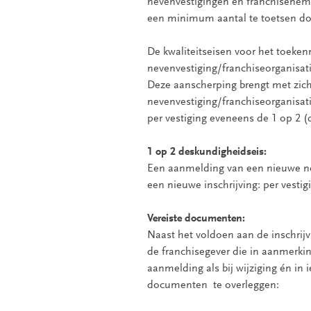
nevenvestigingen en franchiseneme
een minimum aantal te toetsen do
De kwaliteitseisen voor het toeke
nevenvestiging/franchiseorganisat
Deze aanscherping brengt met zic
nevenvestiging/franchiseorganisati
per vestiging eveneens de 1 op 2 (
1 op 2 deskundigheidseis:
Een aanmelding van een nieuwe nev
een nieuwe inschrijving: per vestig
Vereiste documenten:
Naast het voldoen aan de inschrijv
de franchisegever die in aanmerki
aanmelding als bij wijziging én in 
documenten te overleggen: