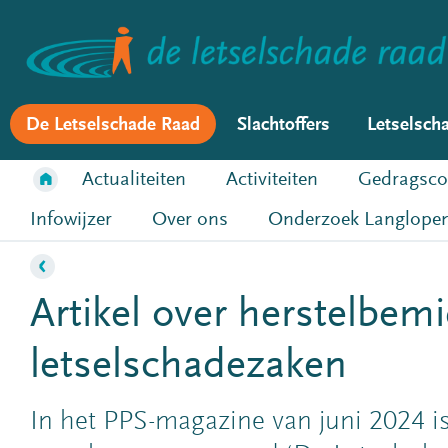
De Letselschade Raad
Slachtoffers
Letselsch
Actualiteiten
Activiteiten
Gedragsco
Infowijzer
Over ons
Onderzoek Langlopen
Artikel over herstelbemi
letselschadezaken
In het PPS-magazine van juni 2024 is 