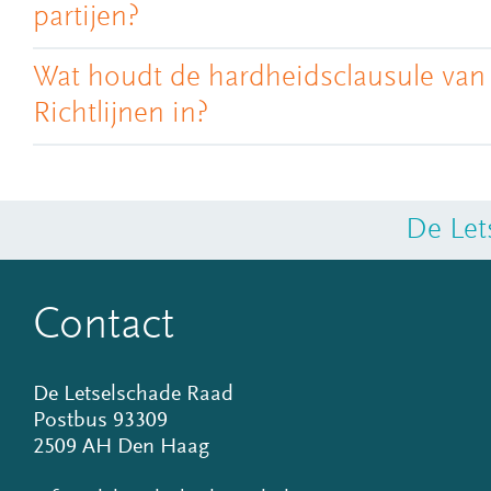
partijen?
Wat houdt de hardheidsclausule van
Richtlijnen in?
De Let
Contact
De Letselschade Raad
Postbus 93309
2509 AH Den Haag