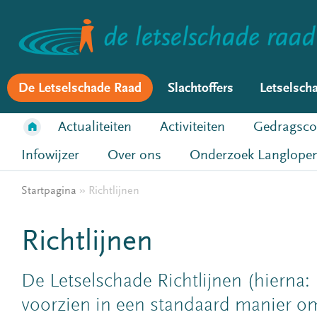
De Letselschade Raad
Slachtoffers
Letselsch
Actualiteiten
Activiteiten
Gedragsco
Infowijzer
Over ons
Onderzoek Langlopen
Startpagina
»
Richtlijnen
Richtlijnen
De Letselschade Richtlijnen (hierna: 
voorzien in een standaard manier 