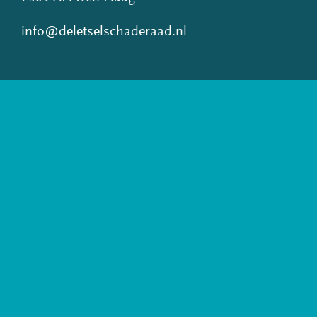
info@deletselschaderaad.nl