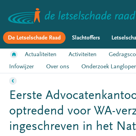
De Letselschade Raad
Slachtoffers
Letselsch
Actualiteiten
Activiteiten
Gedragsco
Infowijzer
Over ons
Onderzoek Langlopen
Eerste Advocatenkantoo
optredend voor WA-verz
ingeschreven in het Nat