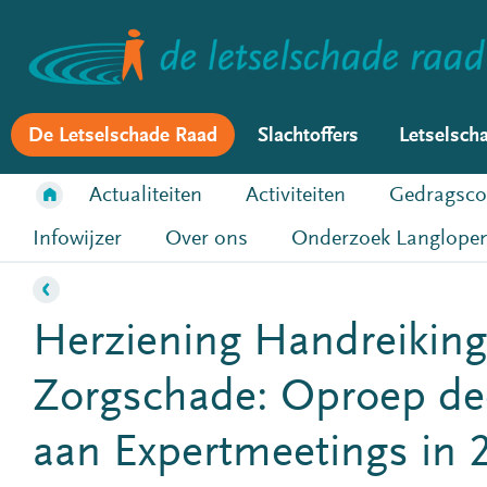
De Letselschade Raad
Slachtoffers
Letselsch
Actualiteiten
Activiteiten
Gedragsco
Infowijzer
Over ons
Onderzoek Langlopen
Herziening Handreiking
Zorgschade: Oproep d
aan Expertmeetings in 