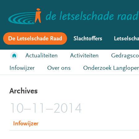
De Letselschade Raad
Slachtoffers
Letselsch
Actualiteiten
Activiteiten
Gedragsco
Infowijzer
Over ons
Onderzoek Langlopen
Archives
10–11–2014
Infowijzer