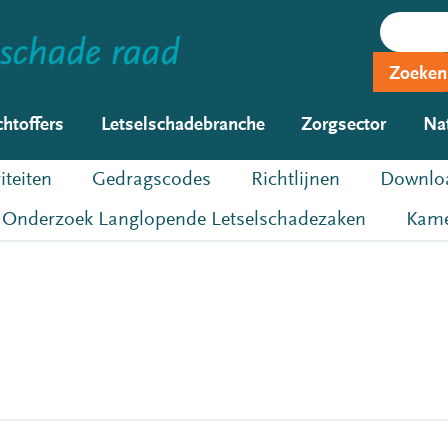
Zoeken
chtoffers
Letselschadebranche
Zorgsector
Na
iteiten
Gedragscodes
Richtlijnen
Downloa
Onderzoek Langlopende Letselschadezaken
Kame