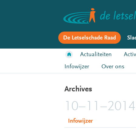
De Letselschade Raad
Sla
Actualiteiten
Activ
Infowijzer
Over ons
Archives
10–11–2014
Infowijzer