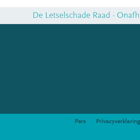
De Letselschade Raad - Onafha
Pers
Privacyverklarin