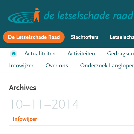
De Letselschade Raad
Slachtoffers
Letselsch
Actualiteiten
Activiteiten
Gedragsco
Infowijzer
Over ons
Onderzoek Langlopen
Archives
10–11–2014
Infowijzer