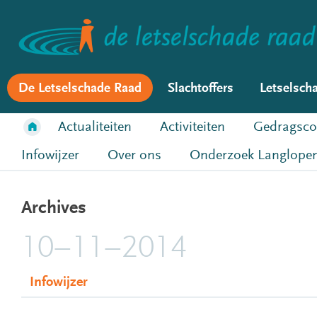
De Letselschade Raad
Slachtoffers
Letselsch
Actualiteiten
Activiteiten
Gedragsco
Infowijzer
Over ons
Onderzoek Langlopen
Archives
10–11–2014
Infowijzer