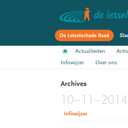
De Letselschade Raad
Sla
Actualiteiten
Activ
Infowijzer
Over ons
Archives
10–11–2014
Infowijzer