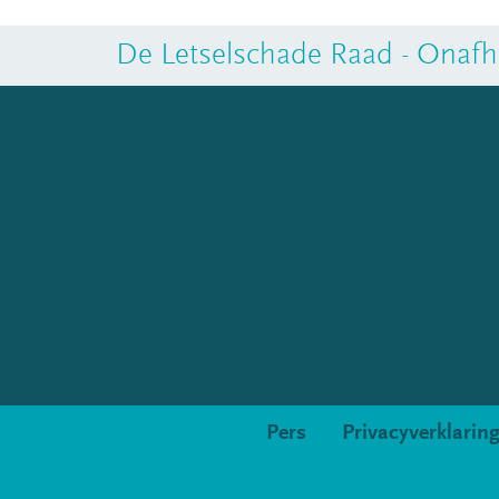
De Letselschade Raad - Onafha
Pers
Privacyverklarin