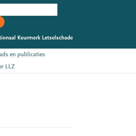
tionaal Keurmerk Letselschade
ds en publicaties
r LLZ