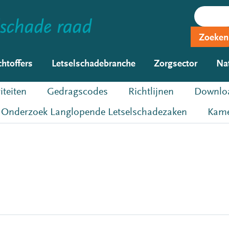
Zoeken
chtoffers
Letselschadebranche
Zorgsector
Na
iteiten
Gedragscodes
Richtlijnen
Downloa
Onderzoek Langlopende Letselschadezaken
Kame