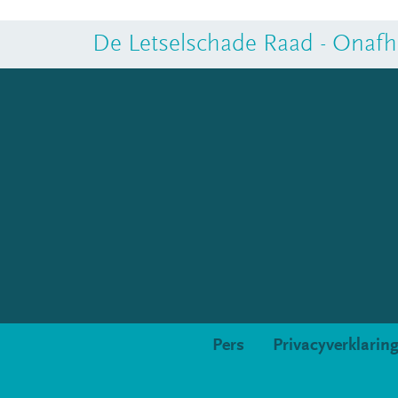
De Letselschade Raad - Onafha
Pers
Privacyverklarin