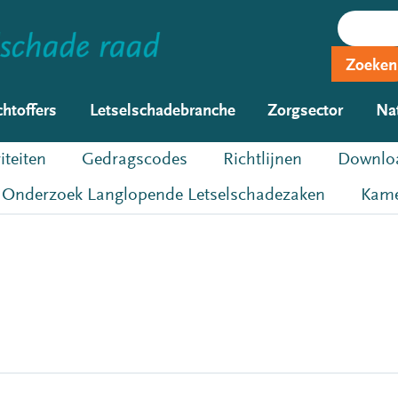
Zoeken
chtoffers
Letselschadebranche
Zorgsector
Na
iteiten
Gedragscodes
Richtlijnen
Downloa
Onderzoek Langlopende Letselschadezaken
Kame