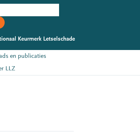
tionaal Keurmerk Letselschade
ds en publicaties
r LLZ