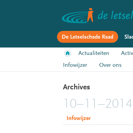
De Letselschade Raad
Sla
Actualiteiten
Activ
Infowijzer
Over ons
Archives
10–11–2014
Infowijzer