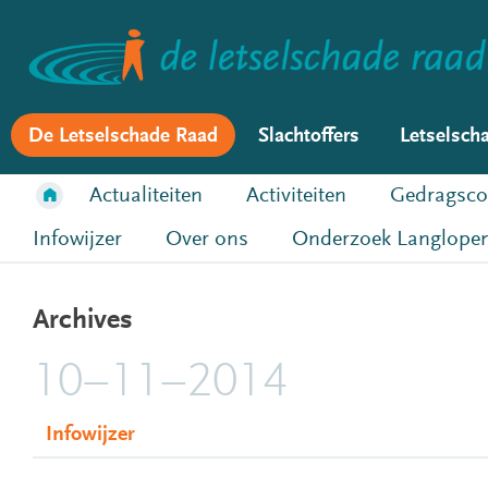
De Letselschade Raad
Slachtoffers
Letselsch
Actualiteiten
Activiteiten
Gedragsco
Infowijzer
Over ons
Onderzoek Langlopen
Archives
10–11–2014
Infowijzer