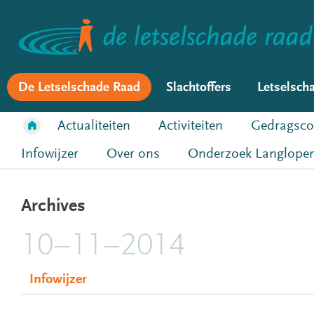
De Letselschade Raad
Slachtoffers
Letselsch
Actualiteiten
Activiteiten
Gedragsco
Infowijzer
Over ons
Onderzoek Langlopen
Archives
10–11–2014
Infowijzer