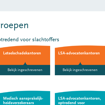
groepen
tredend voor slachtoffers
Letselschadekantoren
LSA-advocatenkantoren
Bekijk ingeschrevenen
Bekijk ingeschrevenen
Medisch aansprakelijk­
LSA-advocatenkantoren,
heids­verzekeraars
optredend voor