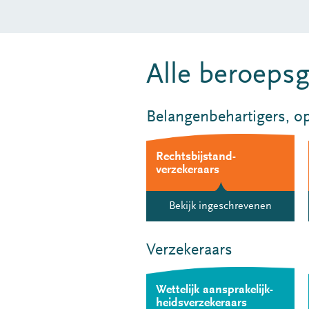
Alle beroeps
Belangenbehartigers, op
Rechts­bijstand­
verzekeraars
Bekijk ingeschrevenen
Verzekeraars
Wettelijk aansprakelijk­
heids­verzekeraars