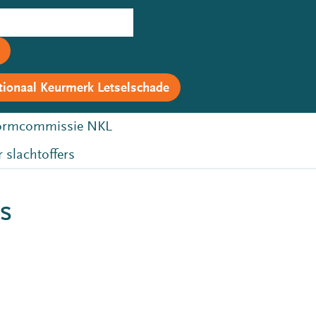
tionaal Keurmerk Letselschade
rmcommissie NKL
 slachtoffers
s