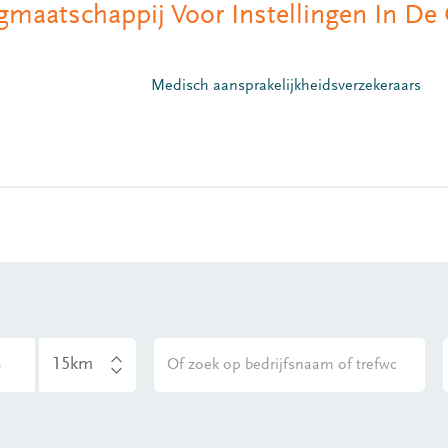
gmaatschappij Voor Instellingen In D
Medisch aansprakelijkheidsverzekeraars
am
Afstand
Zoek op bedrijfsnaam of trefwoord