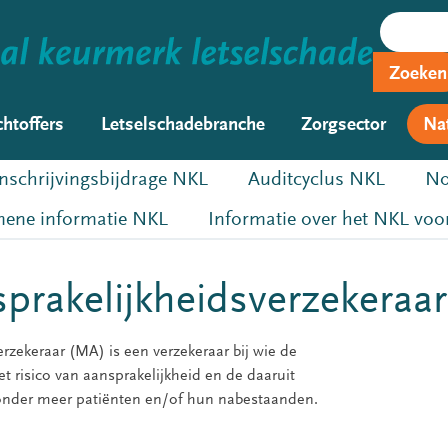
Zoeken
chtoffers
Letselschadebranche
Zorgsector
Na
Inschrijvingsbijdrage NKL
Auditcyclus NKL
No
ene informatie NKL
Informatie over het NKL voor
prakelijkheidsverzekeraar
zekeraar (MA) is een verzekeraar bij wie de
t risico van aansprakelijkheid en de daaruit
onder meer patiënten en/of hun nabestaanden.