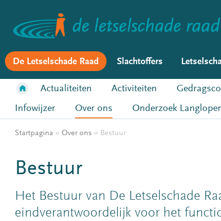
De Letselschade Raad
Slachtoffers
Letselsch
Actualiteiten
Activiteiten
Gedragsco
Infowijzer
Over ons
Onderzoek Langlopen
Startpagina
»
Over ons
»
Bestuur
Bestuur
Het Bestuur van De Letselschade Ra
eindverantwoordelijk voor het functi