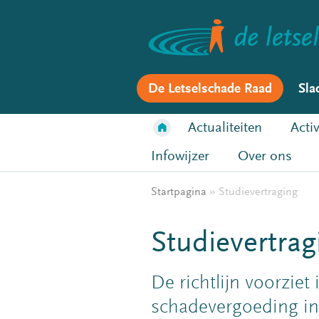
De Letselschade Raad
Sla
Actualiteiten
Activ
Infowijzer
Over ons
Startpagina
»
Studievertraging
Studievertrag
De richtlijn voorzie
schadevergoeding in