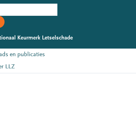
tionaal Keurmerk Letselschade
ds en publicaties
r LLZ