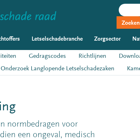
Zoeken
chtoffers
Letselschadebranche
Zorgsector
Na
iteiten
Gedragscodes
Richtlijnen
Downloa
Onderzoek Langlopende Letselschadezaken
Kame
ing
t in normbedragen voor
dien een ongeval, medisch