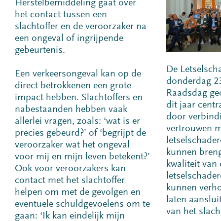
Herstelbemiddeling gaat over
het contact tussen een
slachtoffer en de veroorzaker na
een ongeval of ingrijpende
gebeurtenis.
De Letselsch
Een verkeersongeval kan op de
donderdag 23
direct betrokkenen een grote
Raadsdag geo
impact hebben. Slachtoffers en
dit jaar cent
nabestaanden hebben vaak
door verbind
allerlei vragen, zoals: ‘wat is er
vertrouwen m
precies gebeurd?’ of ‘begrijpt de
letselschader
veroorzaker wat het ongeval
kunnen bren
voor mij en mijn leven betekent?’
kwaliteit van 
Ook voor veroorzakers kan
letselschade
contact met het slachtoffer
kunnen verh
helpen om met de gevolgen en
laten aanslui
eventuele schuldgevoelens om te
van het slacht
gaan: ‘Ik kan eindelijk mijn