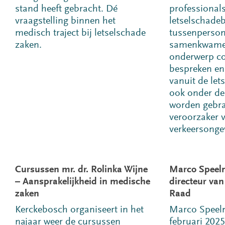
stand heeft gebracht. Dé
professionals
vraagstelling binnen het
letselschade
medisch traject bij letselschade
tussenperson
zaken.
samenkwame
onderwerp co
bespreken en
vanuit de le
ook onder de
worden gebra
veroorzaker 
verkeersonge
Cursussen mr. dr. Rolinka Wijne
Marco Speel
– Aansprakelijkheid in medische
directeur va
zaken
Raad
Kerckebosch organiseert in het
Marco Speel
najaar weer de cursussen
februari 202