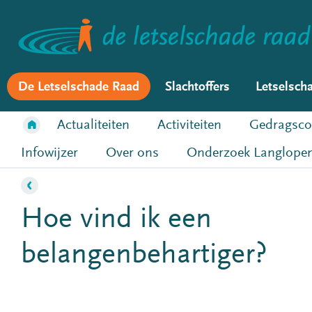
De Letselschade Raad
Slachtoffers
Letselsch
Actualiteiten
Activiteiten
Gedragsco
Infowijzer
Over ons
Onderzoek Langlopen
Hoe vind ik een
belangenbehartiger?