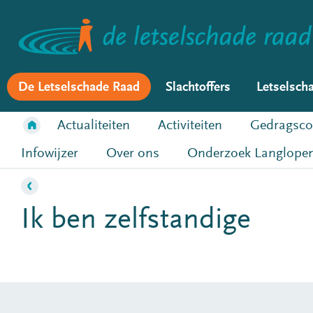
De Letselschade Raad
Slachtoffers
Letselsch
Actualiteiten
Activiteiten
Gedragsco
Infowijzer
Over ons
Onderzoek Langlopen
Ik ben zelfstandige