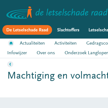
De Letselschade Raad
Slachtoffers
Letselsch
Actualiteiten
Activiteiten
Gedragsco
Infowijzer
Over ons
Onderzoek Langlopen
Machtiging en volmach