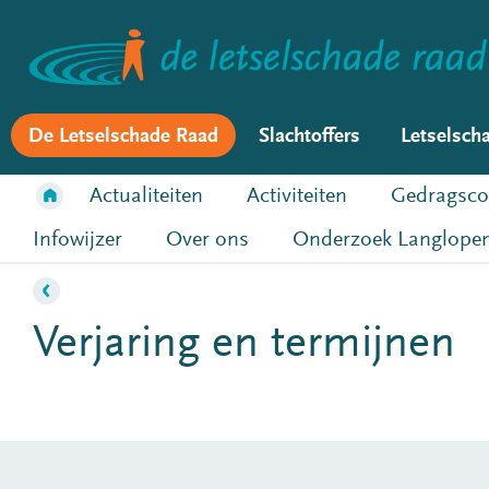
De Letselschade Raad
Slachtoffers
Letselsch
Actualiteiten
Activiteiten
Gedragsco
Infowijzer
Over ons
Onderzoek Langlopen
Verjaring en termijnen