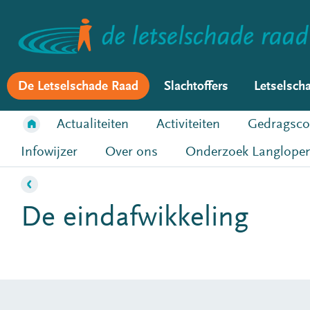
De Letselschade Raad
Slachtoffers
Letselsch
Actualiteiten
Activiteiten
Gedragsco
Infowijzer
Over ons
Onderzoek Langlopen
De eindafwikkeling