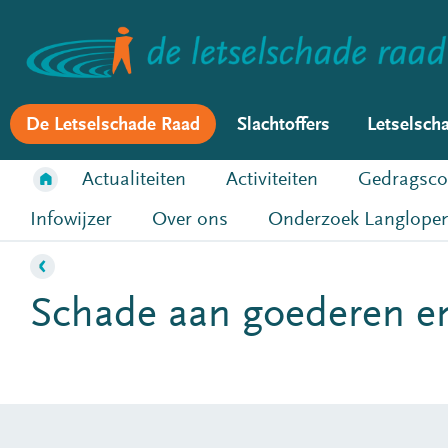
De Letselschade Raad
Slachtoffers
Letselsch
Actualiteiten
Activiteiten
Gedragsco
Infowijzer
Over ons
Onderzoek Langlopen
Schade aan goederen e