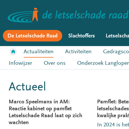
De Letselschade Raad
Slachtoffers
Letselsch
Actualiteiten
Activiteiten
Gedragsco
Infowijzer
Over ons
Onderzoek Langlopen
Actueel
Marco Speelmans in AM:
Pamflet: Bet
Reactie kabinet op pamflet
letselschades
Letselschade Raad laat op zich
kwalijke prak
wachten
In 2024 is h