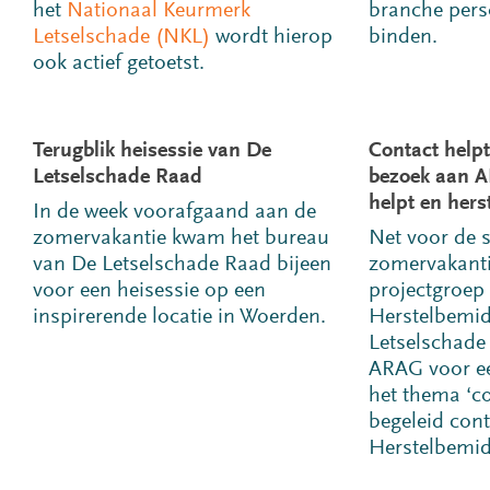
het
Nationaal Keurmerk
branche per
Letselschade (NKL)
wordt hierop
binden.
ook actief getoetst.
Terugblik heisessie van De
Contact helpt
Letselschade Raad
bezoek aan A
helpt en hers
In de week voorafgaand aan de
zomervakantie kwam het bureau
Net voor de s
van De Letselschade Raad bijeen
zomervakanti
voor een heisessie op een
projectgroep
inspirerende locatie in Woerden.
Herstelbemid
Letselschade
ARAG voor ee
het thema ‘co
begeleid cont
Herstelbemid