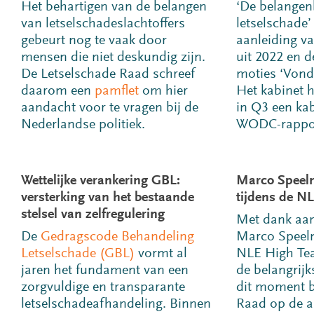
Het behartigen van de belangen
‘De belangenb
van letselschadeslachtoffers
letselschade’
gebeurt nog te vaak door
aanleiding va
mensen die niet deskundig zijn.
uit 2022 en 
De Letselschade Raad schreef
moties ‘Vonde
daarom een
pamflet
om hier
Het kabinet h
aandacht voor te vragen bij de
in Q3 een kab
Nederlandse politiek.
WODC-rappor
Wettelijke verankering GBL:
Marco Speel
versterking van het bestaande
tijdens de N
stelsel van zelfregulering
Met dank aan
De
Gedragscode Behandeling
Marco Speelm
Letselschade (GBL)
vormt al
NLE High Tea 
jaren het fundament van een
de belangrijk
zorgvuldige en transparante
dit moment b
letselschadeafhandeling. Binnen
Raad op de a