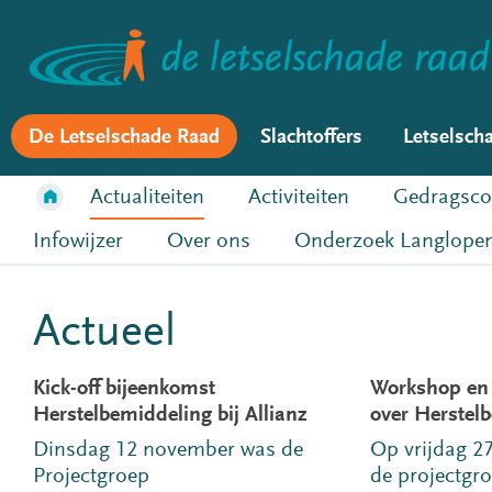
De Letselschade Raad
Slachtoffers
Letselsch
Actualiteiten
Activiteiten
Gedragsco
Infowijzer
Over ons
Onderzoek Langlopen
Actueel
Kick-off bijeenkomst
Workshop en 
Herstelbemiddeling bij Allianz
over Herstel
Dinsdag 12 november was de
Op vrijdag 2
Projectgroep
de projectgr