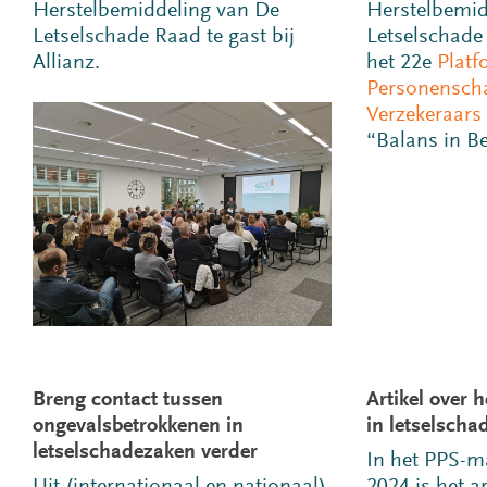
Herstelbemiddeling van De
Herstelbemid
Letselschade Raad te gast bij
Letselschade
Allianz.
het 22e
Platf
Personensch
Verzekeraars
“Balans in B
Breng contact tussen
Artikel over 
ongevalsbetrokkenen in
in letselscha
letselschadezaken verder
In het PPS-m
Uit (internationaal en nationaal)
2024 is het a