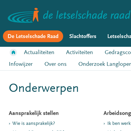
De Letselschade Raad
Slachtoffers
Letselsch
Actualiteiten
Activiteiten
Gedragsco
Infowijzer
Over ons
Onderzoek Langlopen
Onderwerpen
Aansprakelijk stellen
Arbeidsong
Wie is aansprakelijk?
Ik ben wer