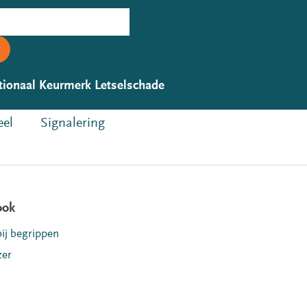
tionaal Keurmerk Letselschade
eel
Signalering
ook
bij begrippen
zer